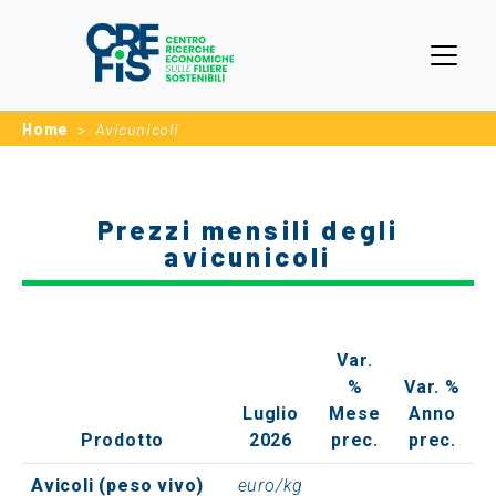
Home
Avicunicoli
Prezzi mensili degli
avicunicoli
Var.
%
Var. %
Luglio
Mese
Anno
Prodotto
2026
prec.
prec.
Avicoli (peso vivo)
euro/kg