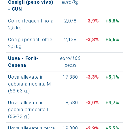
Conigli (peso vivo)
euro/kg
- CUN
Conigli leggeri fino a
2,078
-3,9%
+5,8%
2,5 kg
Conigli pesanti oltre
2,138
-3,8%
+5,6%
2,5 kg
Uova - Forlì-
euro/100
Cesena
pezzi
Uova allevate in
17,380
-3,3%
+5,1%
gabbia arricchita M
(53-63 g.)
Uova allevate in
18,680
-3,0%
+4,7%
gabbia arricchita L
(63-73 g.)
Uova allevate a terra
19,880
-2,9%
+5,5%